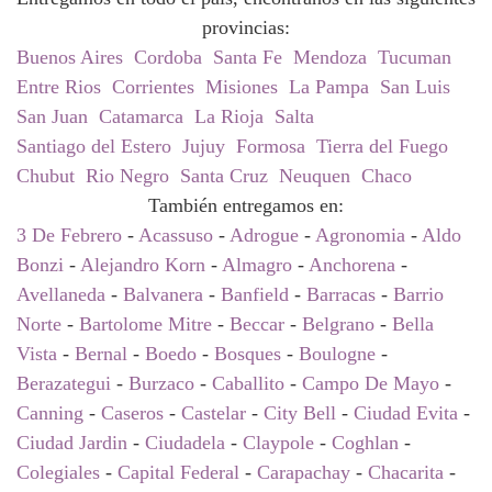
provincias:
Buenos Aires
Cordoba
Santa Fe
Mendoza
Tucuman
Entre Rios
Corrientes
Misiones
La Pampa
San Luis
San Juan
Catamarca
La Rioja
Salta
Santiago del Estero
Jujuy
Formosa
Tierra del Fuego
Chubut
Rio Negro
Santa Cruz
Neuquen
Chaco
También entregamos en:
3 De Febrero
-
Acassuso
-
Adrogue
-
Agronomia
-
Aldo
Bonzi
-
Alejandro Korn
-
Almagro
-
Anchorena
-
Avellaneda
-
Balvanera
-
Banfield
-
Barracas
-
Barrio
Norte
-
Bartolome Mitre
-
Beccar
-
Belgrano
-
Bella
Vista
-
Bernal
-
Boedo
-
Bosques
-
Boulogne
-
Berazategui
-
Burzaco
-
Caballito
-
Campo De Mayo
-
Canning
-
Caseros
-
Castelar
-
City Bell
-
Ciudad Evita
-
Ciudad Jardin
-
Ciudadela
-
Claypole
-
Coghlan
-
Colegiales
-
Capital Federal
-
Carapachay
-
Chacarita
-