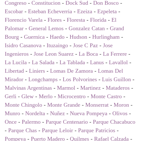
Congreso
-
Constitucion
-
Dock Sud
-
Don Bosco
-
Escobar
-
Esteban Echeverria
-
Ezeiza
-
Ezpeleta
-
Florencio Varela
-
Flores
-
Floresta
-
Florida
-
El
Palomar
-
General Lemos
-
Gonzalez Catan
-
Grand
Bourg
-
Guernica
-
Haedo
-
Hudson
-
Hurlingham
-
Isidro Casanova
-
Ituzaingo
-
Jose C Paz
-
Jose
Ingenieros
-
Jose Leon Suarez
-
La Boca
-
La Ferrere
-
La Lucila
-
La Salada
-
La Tablada
-
Lanus
-
Lavallol
-
Libertad
-
Liniers
-
Lomas De Zamora
-
Lomas Del
Mirador
-
Longchamps
-
Los Polvorines
-
Luis Guillon
-
Malvinas Argentinas
-
Marmol
-
Martinez
-
Mataderos
-
Gerli
-
Glew
-
Merlo
-
Microcentro
-
Monte Castro
-
Monte Chingolo
-
Monte Grande
-
Monserrat
-
Moron
-
Munro
-
Nordelta
-
Nuñez
-
Nueva Pompeya
-
Olivos
-
Once
-
Palermo
-
Parque Centenario
-
Parque Chacabuco
-
Parque Chas
-
Parque Leloir
-
Parque Patricios
-
Pompeya
-
Puerto Madero
-
Quilmes
-
Rafael Calzada
-