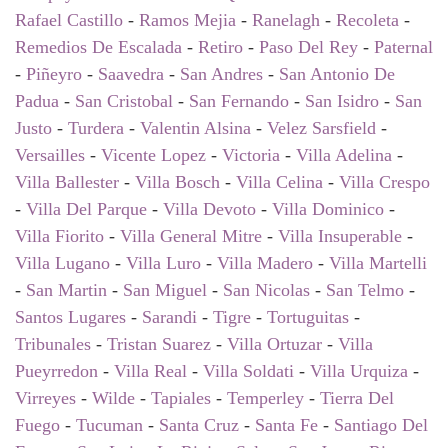
Rafael Castillo
-
Ramos Mejia
-
Ranelagh
-
Recoleta
-
Remedios De Escalada
-
Retiro
-
Paso Del Rey
-
Paternal
-
Piñeyro
-
Saavedra
-
San Andres
-
San Antonio De
Padua
-
San Cristobal
-
San Fernando
-
San Isidro
-
San
Justo
-
Turdera
-
Valentin Alsina
-
Velez Sarsfield
-
Versailles
-
Vicente Lopez
-
Victoria
-
Villa Adelina
-
Villa Ballester
-
Villa Bosch
-
Villa Celina
-
Villa Crespo
-
Villa Del Parque
-
Villa Devoto
-
Villa Dominico
-
Villa Fiorito
-
Villa General Mitre
-
Villa Insuperable
-
Villa Lugano
-
Villa Luro
-
Villa Madero
-
Villa Martelli
-
San Martin
-
San Miguel
-
San Nicolas
-
San Telmo
-
Santos Lugares
-
Sarandi
-
Tigre
-
Tortuguitas
-
Tribunales
-
Tristan Suarez
-
Villa Ortuzar
-
Villa
Pueyrredon
-
Villa Real
-
Villa Soldati
-
Villa Urquiza
-
Virreyes
-
Wilde
-
Tapiales
-
Temperley
-
Tierra Del
Fuego
-
Tucuman
-
Santa Cruz
-
Santa Fe
-
Santiago Del