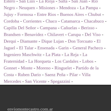
Estero
-
San Luis
-
La Rioja
-
Salta
-
San Juan
-
Rio
Negro
-
Neuquen
-
Misiones
-
Mendoza
-
La Pampa
-
Jujuy
-
Formosa
-
Entre Rios
-
Buenos Aires
-
Chubut
-
Cordoba
-
Corrientes
-
Chaco
-
Catamarca
-
Chacabuco
-
Capilla Del Señor
-
Campana
-
Cañuelas
-
Berisso
-
Brandsen
-
Benavidez
-
Chilavert
-
Carupa
-
Del Viso
-
Derqui
-
Diamante
-
Dique Lujan
-
Don Torcuato
-
El
Jaguel
-
El Talar
-
Ensenada
-
Garin
-
General Pacheco
-
Ingeniero Maschwitz
-
La Plata
-
La Reja
-
La
Fraternidad
-
La Horqueta
-
Los Cardales
-
Lobos
-
Gonnet
-
Monte
-
Moreno
-
Ringuelet
-
Partido de la
Costa
-
Ruben Dario
-
Saenz Peña
-
Pilar
-
Villa
Mercedes
-
San Vicente
-
Spegazzini
-
enviomontecastro.com.ar