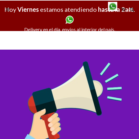
Hoy
Viernes
estamos atendiendo
hasta la 2am
X
.
Delivery en el día, envíos al interior del país.