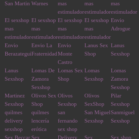
San Martin
Warnes
mas
mas
mas
estimulador
estimulador
estimulador
El sexshop
El sexshop
El sexshop
El sexshop
Envio
mas
mas
mas
mas
Adrogue
estimulador
estimulador
estimulador
estimulador
Envio
Envio La
Envio
Lanus Sex
Lanus
Berazategui
Fraternidad
Monte
Shop
Sexshop
Castro
Lanus
Lomas De
Lomas Sex
Lomas
Lomas
Sexshop
Zamora
Shop
Sexshop
Zamora
Sexshop
Sexshop
Martinez
Olivos Sex
Olivos
Olivos
Pilar
Sexshop
Shop
Sexshop
SexShop
Sexshop
quilmes
quilmes
san
San Miguel
Sanmiguel
delivery
lencería
fernando
Sexshop
Sexshop
sexshop
erótica
sex shop
Sex Beccar
Sex
Delivery
Sex
Sex shop