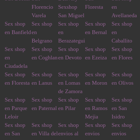
Florencio
Sexshop
Floresta
en
Varela
San Miguel
Avellaneda
Sex shop
Sex shop
Sex shop
Sex shop
Sex shop
en Banfield
en
en
en Bernal
en
Belgrano
Berazategui
Caballito
Sex shop
Sex shop
Sex shop
Sex shop
Sex shop
en
en Coghlan
en Devoto
en Ezeiza
en Flores
Ciudadela
Sex shop
Sex shop
Sex shop
Sex shop
Sex shop
en Floresta
en Lanus
en Lomas
en Moron
en Olivos
de Zamora
Sex shop
Sex shop
Sex shop
Sex shop
Sex shop
en Parque
en Paternal
en Pilar
en Ramos
en San
Leloir
Mejia
Isidro
Sex shop
Sex shop
Sex shop
Sex shop
Sex shop
en San
en Villa del
envios al
envios
envios