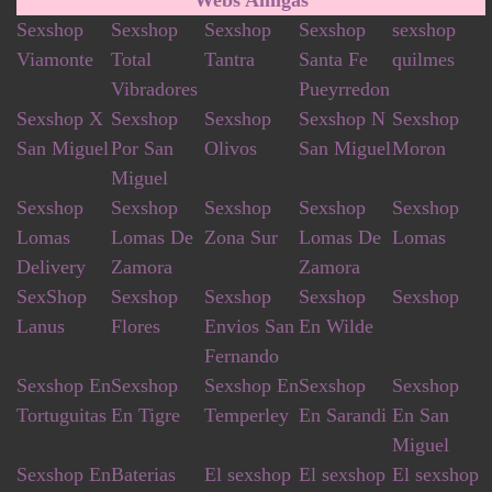
Sexshop
Sexshop
Sexshop
Sexshop
sexshop
Viamonte
Total
Tantra
Santa Fe
quilmes
Vibradores
Pueyrredon
Sexshop X
Sexshop
Sexshop
Sexshop N
Sexshop
San Miguel
Por San
Olivos
San Miguel
Moron
Miguel
Sexshop
Sexshop
Sexshop
Sexshop
Sexshop
Lomas
Lomas De
Zona Sur
Lomas De
Lomas
Delivery
Zamora
Zamora
SexShop
Sexshop
Sexshop
Sexshop
Sexshop
Lanus
Flores
Envios San
En Wilde
Fernando
Sexshop En
Sexshop
Sexshop En
Sexshop
Sexshop
Tortuguitas
En Tigre
Temperley
En Sarandi
En San
Miguel
Sexshop En
Baterias
El sexshop
El sexshop
El sexshop