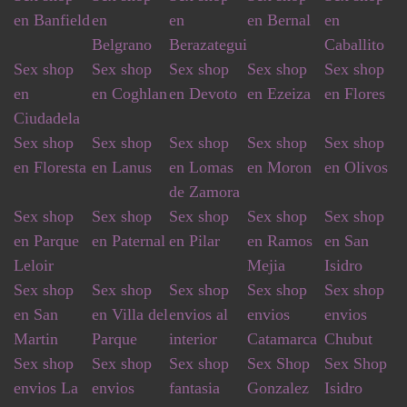
en Banfield
en
en
en Bernal
en
Belgrano
Berazategui
Caballito
Sex shop
Sex shop
Sex shop
Sex shop
Sex shop
en
en Coghlan
en Devoto
en Ezeiza
en Flores
Ciudadela
Sex shop
Sex shop
Sex shop
Sex shop
Sex shop
en Floresta
en Lanus
en Lomas
en Moron
en Olivos
de Zamora
Sex shop
Sex shop
Sex shop
Sex shop
Sex shop
en Parque
en Paternal
en Pilar
en Ramos
en San
Leloir
Mejia
Isidro
Sex shop
Sex shop
Sex shop
Sex shop
Sex shop
en San
en Villa del
envios al
envios
envios
Martin
Parque
interior
Catamarca
Chubut
Sex shop
Sex shop
Sex shop
Sex Shop
Sex Shop
envios La
envios
fantasia
Gonzalez
Isidro