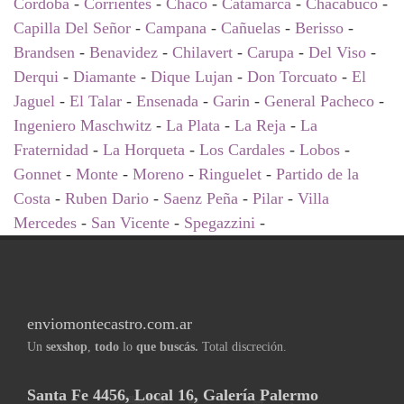
Cordoba
-
Corrientes
-
Chaco
-
Catamarca
-
Chacabuco
-
Capilla Del Señor
-
Campana
-
Cañuelas
-
Berisso
-
Brandsen
-
Benavidez
-
Chilavert
-
Carupa
-
Del Viso
-
Derqui
-
Diamante
-
Dique Lujan
-
Don Torcuato
-
El
Jaguel
-
El Talar
-
Ensenada
-
Garin
-
General Pacheco
-
Ingeniero Maschwitz
-
La Plata
-
La Reja
-
La
Fraternidad
-
La Horqueta
-
Los Cardales
-
Lobos
-
Gonnet
-
Monte
-
Moreno
-
Ringuelet
-
Partido de la
Costa
-
Ruben Dario
-
Saenz Peña
-
Pilar
-
Villa
Mercedes
-
San Vicente
-
Spegazzini
-
enviomontecastro.com.ar
Un
sexshop
,
todo
lo
que buscás.
Total discreción.
Santa Fe 4456, Local 16, Galería Palermo