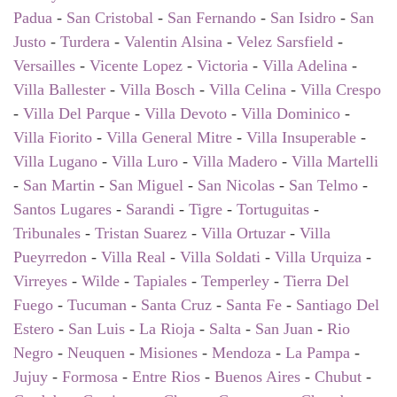
Padua
-
San Cristobal
-
San Fernando
-
San Isidro
-
San
Justo
-
Turdera
-
Valentin Alsina
-
Velez Sarsfield
-
Versailles
-
Vicente Lopez
-
Victoria
-
Villa Adelina
-
Villa Ballester
-
Villa Bosch
-
Villa Celina
-
Villa Crespo
-
Villa Del Parque
-
Villa Devoto
-
Villa Dominico
-
Villa Fiorito
-
Villa General Mitre
-
Villa Insuperable
-
Villa Lugano
-
Villa Luro
-
Villa Madero
-
Villa Martelli
-
San Martin
-
San Miguel
-
San Nicolas
-
San Telmo
-
Santos Lugares
-
Sarandi
-
Tigre
-
Tortuguitas
-
Tribunales
-
Tristan Suarez
-
Villa Ortuzar
-
Villa
Pueyrredon
-
Villa Real
-
Villa Soldati
-
Villa Urquiza
-
Virreyes
-
Wilde
-
Tapiales
-
Temperley
-
Tierra Del
Fuego
-
Tucuman
-
Santa Cruz
-
Santa Fe
-
Santiago Del
Estero
-
San Luis
-
La Rioja
-
Salta
-
San Juan
-
Rio
Negro
-
Neuquen
-
Misiones
-
Mendoza
-
La Pampa
-
Jujuy
-
Formosa
-
Entre Rios
-
Buenos Aires
-
Chubut
-