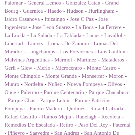
Palomar
-
General Lemos
-
Gonzalez Catan
-
Grand
Bourg
-
Guernica
-
Haedo
-
Hudson
-
Hurlingham
-
Isidro Casanova
-
Ituzaingo
-
Jose C Paz
-
Jose
Ingenieros
-
Jose Leon Suarez
-
La Boca
-
La Ferrere
-
La Lucila
-
La Salada
-
La Tablada
-
Lanus
-
Lavallol
-
Libertad
-
Liniers
-
Lomas De Zamora
-
Lomas Del
Mirador
-
Longchamps
-
Los Polvorines
-
Luis Guillon
-
Malvinas Argentinas
-
Marmol
-
Martinez
-
Mataderos
-
Gerli
-
Glew
-
Merlo
-
Microcentro
-
Monte Castro
-
Monte Chingolo
-
Monte Grande
-
Monserrat
-
Moron
-
Munro
-
Nordelta
-
Nuñez
-
Nueva Pompeya
-
Olivos
-
Once
-
Palermo
-
Parque Centenario
-
Parque Chacabuco
-
Parque Chas
-
Parque Leloir
-
Parque Patricios
-
Pompeya
-
Puerto Madero
-
Quilmes
-
Rafael Calzada
-
Rafael Castillo
-
Ramos Mejia
-
Ranelagh
-
Recoleta
-
Remedios De Escalada
-
Retiro
-
Paso Del Rey
-
Paternal
-
Piñeyro
-
Saavedra
-
San Andres
-
San Antonio De