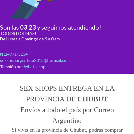
Son las
03
:
23
y seguimos atendiendo!
TODOS LOS DIAS!
De Lunes a Domingo de 9 a 0 am.
(11)4771-3134
sexshopargentino2013@hotmail.com
También por
Whatsaspp
SEX SHOPS ENTREGA EN LA
PROVINCIA DE
CHUBUT
Envíos a todo el país por Correo
Argentino
Si vivís en la provincia de Chubut, podrás comprar