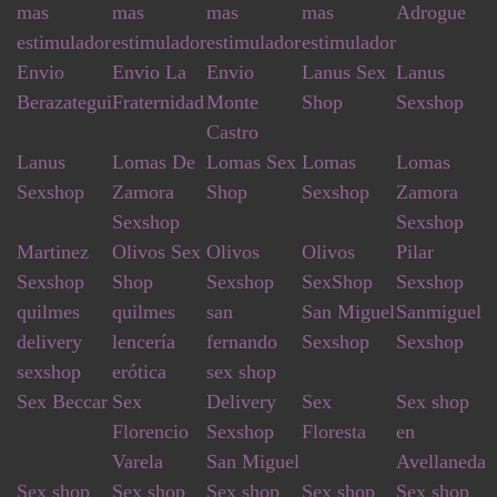
mas
mas
mas
mas
Adrogue
estimulador
estimulador
estimulador
estimulador
Envio
Envio La
Envio
Lanus Sex
Lanus
Berazategui
Fraternidad
Monte
Shop
Sexshop
Castro
Lanus
Lomas De
Lomas Sex
Lomas
Lomas
Sexshop
Zamora
Shop
Sexshop
Zamora
Sexshop
Sexshop
Martinez
Olivos Sex
Olivos
Olivos
Pilar
Sexshop
Shop
Sexshop
SexShop
Sexshop
quilmes
quilmes
san
San Miguel
Sanmiguel
delivery
lencería
fernando
Sexshop
Sexshop
sexshop
erótica
sex shop
Sex Beccar
Sex
Delivery
Sex
Sex shop
Florencio
Sexshop
Floresta
en
Varela
San Miguel
Avellaneda
Sex shop
Sex shop
Sex shop
Sex shop
Sex shop