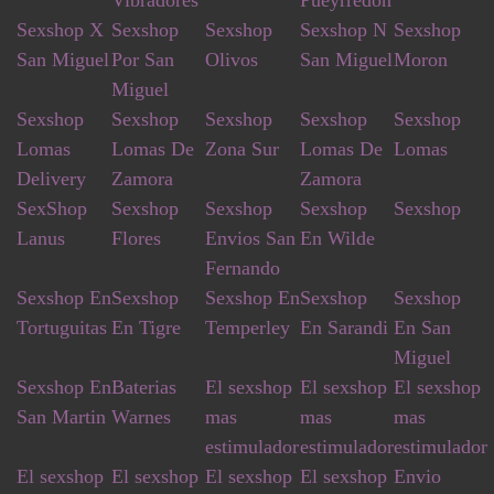
Sexshop X
Sexshop
Sexshop
Sexshop N
Sexshop
San Miguel
Por San
Olivos
San Miguel
Moron
Miguel
Sexshop
Sexshop
Sexshop
Sexshop
Sexshop
Lomas
Lomas De
Zona Sur
Lomas De
Lomas
Delivery
Zamora
Zamora
SexShop
Sexshop
Sexshop
Sexshop
Sexshop
Lanus
Flores
Envios San
En Wilde
Fernando
Sexshop En
Sexshop
Sexshop En
Sexshop
Sexshop
Tortuguitas
En Tigre
Temperley
En Sarandi
En San
Miguel
Sexshop En
Baterias
El sexshop
El sexshop
El sexshop
San Martin
Warnes
mas
mas
mas
estimulador
estimulador
estimulador
El sexshop
El sexshop
El sexshop
El sexshop
Envio