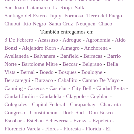
San Juan
Catamarca
La Rioja
Salta
Santiago del Estero
Jujuy
Formosa
Tierra del Fuego
Chubut
Rio Negro
Santa Cruz
Neuquen
Chaco
También entregamos en:
3 De Febrero
-
Acassuso
-
Adrogue
-
Agronomia
-
Aldo
Bonzi
-
Alejandro Korn
-
Almagro
-
Anchorena
-
Avellaneda
-
Balvanera
-
Banfield
-
Barracas
-
Barrio
Norte
-
Bartolome Mitre
-
Beccar
-
Belgrano
-
Bella
Vista
-
Bernal
-
Boedo
-
Bosques
-
Boulogne
-
Berazategui
-
Burzaco
-
Caballito
-
Campo De Mayo
-
Canning
-
Caseros
-
Castelar
-
City Bell
-
Ciudad Evita
-
Ciudad Jardin
-
Ciudadela
-
Claypole
-
Coghlan
-
Colegiales
-
Capital Federal
-
Carapachay
-
Chacarita
-
Congreso
-
Constitucion
-
Dock Sud
-
Don Bosco
-
Escobar
-
Esteban Echeverria
-
Ezeiza
-
Ezpeleta
-
Florencio Varela
-
Flores
-
Floresta
-
Florida
-
El