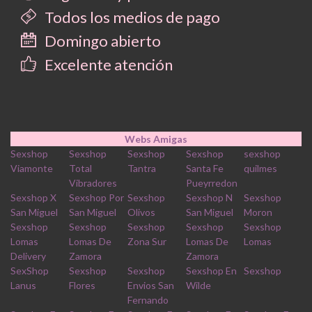
Todos los medios de pago
Domingo abierto
Excelente atención
Webs Amigas
Sexshop
Sexshop
Sexshop
Sexshop
sexshop
Viamonte
Total
Tantra
Santa Fe
quilmes
Vibradores
Pueyrredon
Sexshop X
Sexshop Por
Sexshop
Sexshop N
Sexshop
San Miguel
San Miguel
Olivos
San Miguel
Moron
Sexshop
Sexshop
Sexshop
Sexshop
Sexshop
Lomas
Lomas De
Zona Sur
Lomas De
Lomas
Delivery
Zamora
Zamora
SexShop
Sexshop
Sexshop
Sexshop En
Sexshop
Lanus
Flores
Envios San
Wilde
Fernando