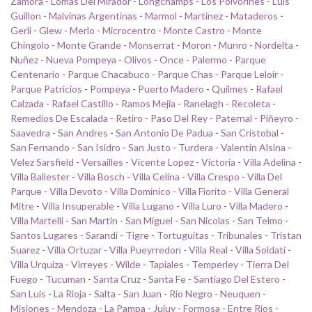
Zamora
-
Lomas Del Mirador
-
Longchamps
-
Los Polvorines
-
Luis
Guillon
-
Malvinas Argentinas
-
Marmol
-
Martinez
-
Mataderos
-
Gerli
-
Glew
-
Merlo
-
Microcentro
-
Monte Castro
-
Monte
Chingolo
-
Monte Grande
-
Monserrat
-
Moron
-
Munro
-
Nordelta
-
Nuñez
-
Nueva Pompeya
-
Olivos
-
Once
-
Palermo
-
Parque
Centenario
-
Parque Chacabuco
-
Parque Chas
-
Parque Leloir
-
Parque Patricios
-
Pompeya
-
Puerto Madero
-
Quilmes
-
Rafael
Calzada
-
Rafael Castillo
-
Ramos Mejia
-
Ranelagh
-
Recoleta
-
Remedios De Escalada
-
Retiro
-
Paso Del Rey
-
Paternal
-
Piñeyro
-
Saavedra
-
San Andres
-
San Antonio De Padua
-
San Cristobal
-
San Fernando
-
San Isidro
-
San Justo
-
Turdera
-
Valentin Alsina
-
Velez Sarsfield
-
Versailles
-
Vicente Lopez
-
Victoria
-
Villa Adelina
-
Villa Ballester
-
Villa Bosch
-
Villa Celina
-
Villa Crespo
-
Villa Del
Parque
-
Villa Devoto
-
Villa Dominico
-
Villa Fiorito
-
Villa General
Mitre
-
Villa Insuperable
-
Villa Lugano
-
Villa Luro
-
Villa Madero
-
Villa Martelli
-
San Martin
-
San Miguel
-
San Nicolas
-
San Telmo
-
Santos Lugares
-
Sarandi
-
Tigre
-
Tortuguitas
-
Tribunales
-
Tristan
Suarez
-
Villa Ortuzar
-
Villa Pueyrredon
-
Villa Real
-
Villa Soldati
-
Villa Urquiza
-
Virreyes
-
Wilde
-
Tapiales
-
Temperley
-
Tierra Del
Fuego
-
Tucuman
-
Santa Cruz
-
Santa Fe
-
Santiago Del Estero
-
San Luis
-
La Rioja
-
Salta
-
San Juan
-
Rio Negro
-
Neuquen
-
Misiones
-
Mendoza
-
La Pampa
-
Jujuy
-
Formosa
-
Entre Rios
-