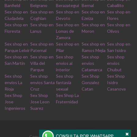
Banfield
Belgrano
Berazategui
Bernal
Caballito
Sex shop en
Sex shop en
Sex shop en
Sex shop en
Sex shop en
Ciudadela
Coghlan
Devoto
Ezeiza
Flores
Sex shop en
Sex shop en
Sex shop en
Sex shop en
Sex shop en
Floresta
Lanus
Lomas de
Moron
Olivos
Zamora
Sex shop en
Sex shop en
Sex shop en
Sex shop en
Sex shop en
Parque Leloir
Paternal
Pilar
Ramos Mejia
San Isidro
Sex shop en
Sex shop en
Sex shop
Sex shop
Sex shop
San Martin
Villa del
envios al
envios
envios
Parque
interior
Catamarca
Chubut
Sex shop
Sex shop
Sex shop
Sex Shop
Sex Shop
envios La
envios Santa
fantasia
Gonzalez
Isidro
Rioja
Cruz
sexual
Catan
Casanova
Sex Shop
Sex Shop
Sex Shop La
Jose
Jose Leon
Fraternidad
Ingenieros
Suarez
Copyrights © 2026 Derechos reservados