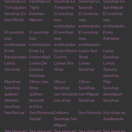
Sexshop En
Sexshop En
Sexshop En
Sexshop En
Sexshop En
Tortuguitas
Tigre
Temperley
Sarandi
San Miguel
Sexshop En
Baterias
El sexshop
El sexshop
El sexshop
San Martin
Warnes
mas
mas
mas
estimulador
estimulador
estimulador
El sexshop
El sexshop
El sexshop
El sexshop
Envio
mas
mas
mas
mas
Adrogue
estimulador
estimulador
estimulador
estimulador
Envio
Envio La
Envio Monte
Lanus Sex
Lanus
Berazategui
Fraternidad
Castro
Shop
Sexshop
Lanus
Lomas De
Lomas Sex
Lomas
Lomas
Sexshop
Zamora
Shop
Sexshop
Zamora
Sexshop
Sexshop
Martinez
Olivos Sex
Olivos
Olivos
Pilar
Sexshop
Shop
Sexshop
SexShop
Sexshop
quilmes
quilmes
san fernando
San Miguel
Sanmiguel
delivery
lencería
sex shop
Sexshop
Sexshop
sexshop
erótica
Sex Beccar
Sex Florencio
Delivery
Sex Floresta
Sex shop en
Varela
Sexshop San
Avellaneda
Miguel
Sex shop en
Sex shop en
Sex shop en
Sex shop en
Sex shop en