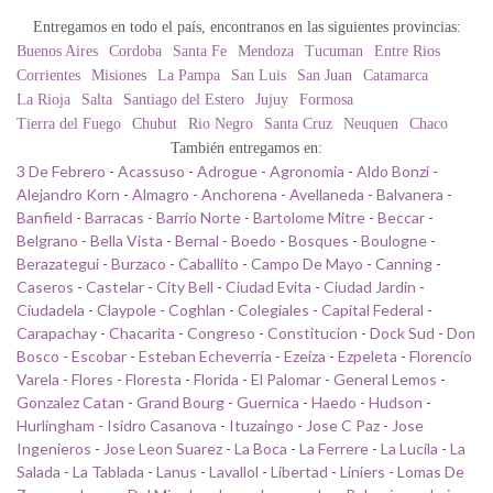
Entregamos en todo el país, encontranos en las siguientes provincias:
Buenos Aires
Cordoba
Santa Fe
Mendoza
Tucuman
Entre Rios
Corrientes
Misiones
La Pampa
San Luis
San Juan
Catamarca
La Rioja
Salta
Santiago del Estero
Jujuy
Formosa
Tierra del Fuego
Chubut
Rio Negro
Santa Cruz
Neuquen
Chaco
También entregamos en:
3 De Febrero
-
Acassuso
-
Adrogue
-
Agronomia
-
Aldo Bonzi
-
Alejandro Korn
-
Almagro
-
Anchorena
-
Avellaneda
-
Balvanera
-
Banfield
-
Barracas
-
Barrio Norte
-
Bartolome Mitre
-
Beccar
-
Belgrano
-
Bella Vista
-
Bernal
-
Boedo
-
Bosques
-
Boulogne
-
Berazategui
-
Burzaco
-
Caballito
-
Campo De Mayo
-
Canning
-
Caseros
-
Castelar
-
City Bell
-
Ciudad Evita
-
Ciudad Jardin
-
Ciudadela
-
Claypole
-
Coghlan
-
Colegiales
-
Capital Federal
-
Carapachay
-
Chacarita
-
Congreso
-
Constitucion
-
Dock Sud
-
Don
Bosco
-
Escobar
-
Esteban Echeverria
-
Ezeiza
-
Ezpeleta
-
Florencio
Varela
-
Flores
-
Floresta
-
Florida
-
El Palomar
-
General Lemos
-
Gonzalez Catan
-
Grand Bourg
-
Guernica
-
Haedo
-
Hudson
-
Hurlingham
-
Isidro Casanova
-
Ituzaingo
-
Jose C Paz
-
Jose
Ingenieros
-
Jose Leon Suarez
-
La Boca
-
La Ferrere
-
La Lucila
-
La
Salada
-
La Tablada
-
Lanus
-
Lavallol
-
Libertad
-
Liniers
-
Lomas De