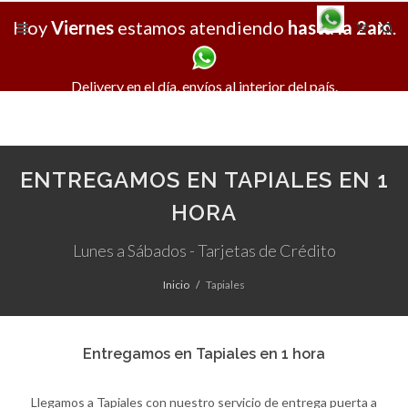
Hoy
Viernes
estamos atendiendo
hasta la 2am
X
.
Delivery en el día, envíos al interior del país.
ENTREGAMOS EN TAPIALES EN 1
HORA
Lunes a Sábados - Tarjetas de Crédito
Inicio
Tapiales
Entregamos en Tapiales en 1 hora
Llegamos a Tapiales con nuestro servicio de entrega puerta a