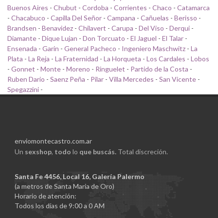
Buenos Aires
-
Chubut
-
Cordoba
-
Corrientes
-
Chaco
-
Catamarca
-
Chacabuco
-
Capilla Del Señor
-
Campana
-
Cañuelas
-
Berisso
-
Brandsen
-
Benavidez
-
Chilavert
-
Carupa
-
Del Viso
-
Derqui
-
Diamante
-
Dique Lujan
-
Don Torcuato
-
El Jaguel
-
El Talar
-
Ensenada
-
Garin
-
General Pacheco
-
Ingeniero Maschwitz
-
La
Plata
-
La Reja
-
La Fraternidad
-
La Horqueta
-
Los Cardales
-
Lobos
-
Gonnet
-
Monte
-
Moreno
-
Ringuelet
-
Partido de la Costa
-
Ruben Dario
-
Saenz Peña
-
Pilar
-
Villa Mercedes
-
San Vicente
-
Spegazzini
-
enviomontecastro.com.ar
Un
sexshop
,
todo
lo
que buscás.
Total discreción.
Santa Fe 4456, Local 16, Galería Palermo
(a metros de Santa Maria de Oro)
Horario de atención:
Todos los días de 9:00 a 0 AM