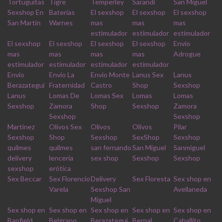
Tortuguitas
Tigre
Temperley
Sarandi
San Miguel
Sexshop En
Baterias
El sexshop
El sexshop
El sexshop
San Martin
Warnes
mas
mas
mas
estimulador
estimulador
estimulador
El sexshop
El sexshop
El sexshop
El sexshop
Envio
mas
mas
mas
mas
Adrogue
estimulador
estimulador
estimulador
estimulador
Envio
Envio La
Envio Monte
Lanus Sex
Lanus
Berazategui
Fraternidad
Castro
Shop
Sexshop
Lanus
Lomas De
Lomas Sex
Lomas
Lomas
Sexshop
Zamora
Shop
Sexshop
Zamora
Sexshop
Sexshop
Martinez
Olivos Sex
Olivos
Olivos
Pilar
Sexshop
Shop
Sexshop
SexShop
Sexshop
quilmes
quilmes
san fernando
San Miguel
Sanmiguel
delivery
lencería
sex shop
Sexshop
Sexshop
sexshop
erótica
Sex Beccar
Sex Florencio
Delivery
Sex Floresta
Sex shop en
Varela
Sexshop San
Avellaneda
Miguel
Sex shop en
Sex shop en
Sex shop en
Sex shop en
Sex shop en
Banfield
Belgrano
Berazategui
Bernal
Caballito