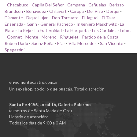
-
Chacabuco
-
Capilla Del Señor
-
Campana
-
Cañuelas
-
Berisso
-
Brandsen
-
Benavidez
-
Chilavert
-
Carupa
-
Del Viso
-
Derqui
-
Diamante
-
Dique Lujan
-
Don Torcuato
-
El Jaguel
-
El Talar
-
Ensenada
-
Garin
-
General Pacheco
-
Ingeniero Maschwitz
-
La
Plata
-
La Reja
-
La Fraternidad
-
La Horqueta
-
Los Cardales
-
Lobos
-
Gonnet
-
Monte
-
Moreno
-
Ringuelet
-
Partido de la Costa
-
Ruben Dario
-
Saenz Peña
-
Pilar
-
Villa Mercedes
-
San Vicente
-
Spegazzini
-
enviomontecastro.com.ar
Un
sexshop
,
todo
lo
que buscás.
Total discreción.
Santa Fe 4456, Local 16, Galería Palermo
(a metros de Santa Maria de Oro)
Horario de atención:
Todos los días de 9:00 a 0 AM