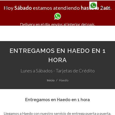
Hoy
Sábado
estamos atendiendo
hasta la 2am
X
.
Delivery en el día, envíos al interior del país.
ENTREGAMOS EN HAEDO EN 1
HORA
Lunes a Sábados - Tarjetas de Crédito
Inicio
Haedo
Entregamos en Haedo en 1 hora
Llegamos a Haedo con nuestro servicio de entrega puerta a puerta.