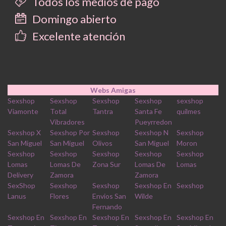
Todos los medios de pago
Domingo abierto
Excelente atención
Webs Amigas
Sexshop
Sexshop
Sexshop
Sexshop
sexshop
Viamonte
Total
Tantra
Santa Fe
quilmes
Vibradores
Pueyrredon
Sexshop X
Sexshop Por
Sexshop
Sexshop N
Sexshop
San Miguel
San Miguel
Olivos
San Miguel
Moron
Sexshop
Sexshop
Sexshop
Sexshop
Sexshop
Lomas
Lomas De
Zona Sur
Lomas De
Lomas
Delivery
Zamora
Zamora
SexShop
Sexshop
Sexshop
Sexshop En
Sexshop
Lanus
Flores
Envios San
Wilde
Fernando
Sexshop En
Sexshop En
Sexshop En
Sexshop En
Sexshop En