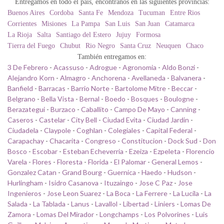
Entregamos en todo el país, encontranos en las siguientes provincias:
Buenos Aires
Cordoba
Santa Fe
Mendoza
Tucuman
Entre Rios
Corrientes
Misiones
La Pampa
San Luis
San Juan
Catamarca
La Rioja
Salta
Santiago del Estero
Jujuy
Formosa
Tierra del Fuego
Chubut
Rio Negro
Santa Cruz
Neuquen
Chaco
También entregamos en:
3 De Febrero
-
Acassuso
-
Adrogue
-
Agronomia
-
Aldo Bonzi
-
Alejandro Korn
-
Almagro
-
Anchorena
-
Avellaneda
-
Balvanera
-
Banfield
-
Barracas
-
Barrio Norte
-
Bartolome Mitre
-
Beccar
-
Belgrano
-
Bella Vista
-
Bernal
-
Boedo
-
Bosques
-
Boulogne
-
Berazategui
-
Burzaco
-
Caballito
-
Campo De Mayo
-
Canning
-
Caseros
-
Castelar
-
City Bell
-
Ciudad Evita
-
Ciudad Jardin
-
Ciudadela
-
Claypole
-
Coghlan
-
Colegiales
-
Capital Federal
-
Carapachay
-
Chacarita
-
Congreso
-
Constitucion
-
Dock Sud
-
Don
Bosco
-
Escobar
-
Esteban Echeverria
-
Ezeiza
-
Ezpeleta
-
Florencio
Varela
-
Flores
-
Floresta
-
Florida
-
El Palomar
-
General Lemos
-
Gonzalez Catan
-
Grand Bourg
-
Guernica
-
Haedo
-
Hudson
-
Hurlingham
-
Isidro Casanova
-
Ituzaingo
-
Jose C Paz
-
Jose
Ingenieros
-
Jose Leon Suarez
-
La Boca
-
La Ferrere
-
La Lucila
-
La
Salada
-
La Tablada
-
Lanus
-
Lavallol
-
Libertad
-
Liniers
-
Lomas De
Zamora
-
Lomas Del Mirador
-
Longchamps
-
Los Polvorines
-
Luis