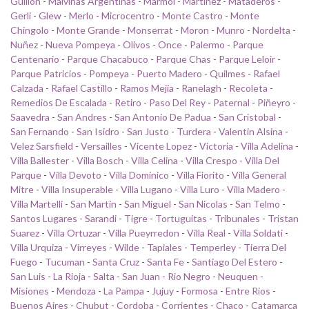
Guillon
-
Malvinas Argentinas
-
Marmol
-
Martinez
-
Mataderos
-
Gerli
-
Glew
-
Merlo
-
Microcentro
-
Monte Castro
-
Monte
Chingolo
-
Monte Grande
-
Monserrat
-
Moron
-
Munro
-
Nordelta
-
Nuñez
-
Nueva Pompeya
-
Olivos
-
Once
-
Palermo
-
Parque
Centenario
-
Parque Chacabuco
-
Parque Chas
-
Parque Leloir
-
Parque Patricios
-
Pompeya
-
Puerto Madero
-
Quilmes
-
Rafael
Calzada
-
Rafael Castillo
-
Ramos Mejia
-
Ranelagh
-
Recoleta
-
Remedios De Escalada
-
Retiro
-
Paso Del Rey
-
Paternal
-
Piñeyro
-
Saavedra
-
San Andres
-
San Antonio De Padua
-
San Cristobal
-
San Fernando
-
San Isidro
-
San Justo
-
Turdera
-
Valentin Alsina
-
Velez Sarsfield
-
Versailles
-
Vicente Lopez
-
Victoria
-
Villa Adelina
-
Villa Ballester
-
Villa Bosch
-
Villa Celina
-
Villa Crespo
-
Villa Del
Parque
-
Villa Devoto
-
Villa Dominico
-
Villa Fiorito
-
Villa General
Mitre
-
Villa Insuperable
-
Villa Lugano
-
Villa Luro
-
Villa Madero
-
Villa Martelli
-
San Martin
-
San Miguel
-
San Nicolas
-
San Telmo
-
Santos Lugares
-
Sarandi
-
Tigre
-
Tortuguitas
-
Tribunales
-
Tristan
Suarez
-
Villa Ortuzar
-
Villa Pueyrredon
-
Villa Real
-
Villa Soldati
-
Villa Urquiza
-
Virreyes
-
Wilde
-
Tapiales
-
Temperley
-
Tierra Del
Fuego
-
Tucuman
-
Santa Cruz
-
Santa Fe
-
Santiago Del Estero
-
San Luis
-
La Rioja
-
Salta
-
San Juan
-
Rio Negro
-
Neuquen
-
Misiones
-
Mendoza
-
La Pampa
-
Jujuy
-
Formosa
-
Entre Rios
-
Buenos Aires
-
Chubut
-
Cordoba
-
Corrientes
-
Chaco
-
Catamarca