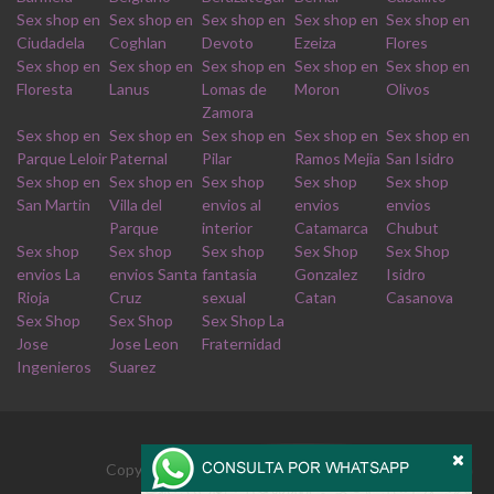
Sex shop en
Sex shop en
Sex shop en
Sex shop en
Sex shop en
Ciudadela
Coghlan
Devoto
Ezeiza
Flores
Sex shop en
Sex shop en
Sex shop en
Sex shop en
Sex shop en
Floresta
Lanus
Lomas de
Moron
Olivos
Zamora
Sex shop en
Sex shop en
Sex shop en
Sex shop en
Sex shop en
Parque Leloir
Paternal
Pilar
Ramos Mejia
San Isidro
Sex shop en
Sex shop en
Sex shop
Sex shop
Sex shop
San Martin
Villa del
envios al
envios
envios
Parque
interior
Catamarca
Chubut
Sex shop
Sex shop
Sex shop
Sex Shop
Sex Shop
envios La
envios Santa
fantasia
Gonzalez
Isidro
Rioja
Cruz
sexual
Catan
Casanova
Sex Shop
Sex Shop
Sex Shop La
Jose
Jose Leon
Fraternidad
Ingenieros
Suarez
Copyrights © 2026 Derechos reservados